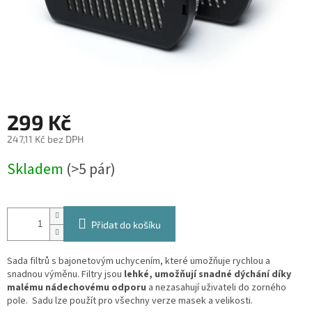
299 Kč
247,11 Kč bez DPH
Měrná
Skladem
(>5 pár)
cena:
Přidat do košíku
Sada filtrů s bajonetovým uchycením, které umožňuje rychlou a
snadnou výměnu. Filtry jsou
lehké, umožňují snadné dýchání díky
malému nádechovému odporu
a nezasahují uživateli do zorného
pole. Sadu lze použít pro všechny verze masek a velikosti.