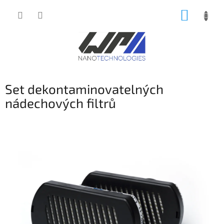
Přejít
NÁKUP
na
obsah
KOŠÍK
Set dekontaminovatelných
nádechových filtrů