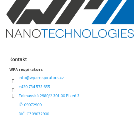
Kontakt
WPA respirators
info
@
wparespirators.cz
+420 734 573 655
Folmavská 2980/2 301 00 Plzeň 3
IČ: 09072900
DIČ: CZ09072900