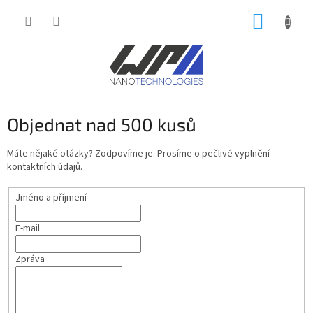
Přejít
NÁKUP
na
obsah
KOŠÍK
Objednat nad 500 kusů
Máte nějaké otázky? Zodpovíme je. Prosíme o pečlivé vyplnění
kontaktních údajů.
Jméno a příjmení
E-mail
Zpráva