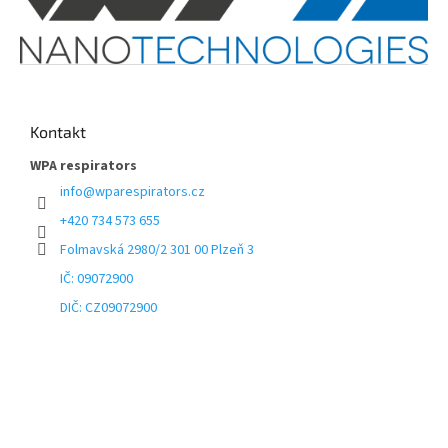
Kontakt
WPA respirators
info
@
wparespirators.cz
+420 734 573 655
Folmavská 2980/2 301 00 Plzeň 3
IČ: 09072900
DIČ: CZ09072900